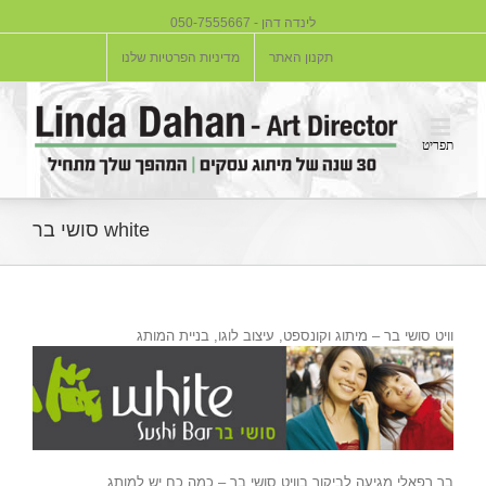
לינדה דהן - 050-7555667
תקנון האתר
מדיניות הפרטיות שלנו
white סושי בר
וויט סושי בר – מיתוג וקונספט, עיצוב לוגו, בניית המותג
בר רפאלי מגיעה לביקור בוויט סושי בר – כמה כח יש למותג..