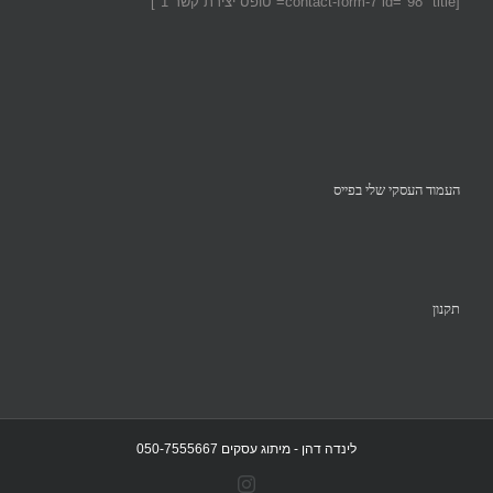
[contact-form-7 id="98" title="טופס יצירת קשר 1"]
העמוד העסקי שלי בפייס
תקנון
לינדה דהן - מיתוג עסקים 050-7555667
Instagram