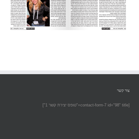
צור קשר
[contact-form-7 id="98" title="טופס יצירת קשר 1"]