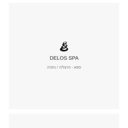
בניית מותג / לוגו
DELOS SPA
ספא - הרצליה / נתניה
דלוס ספא – מיתוג ושיווק
ספא במרינה הרצליה / מלון איילנד נתניה
בניית מותג