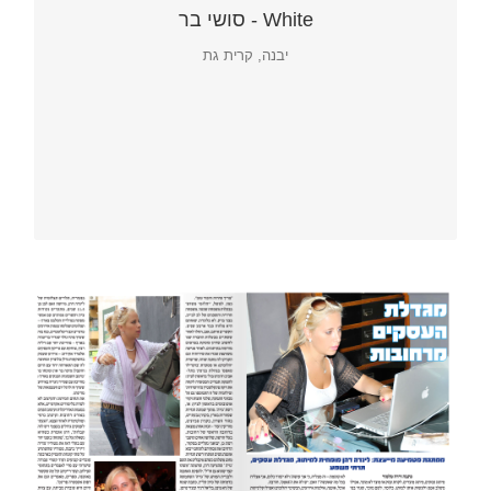
White - סושי בר
יבנה, קרית גת
וויט – סושי בר
יבנה, קרית גת