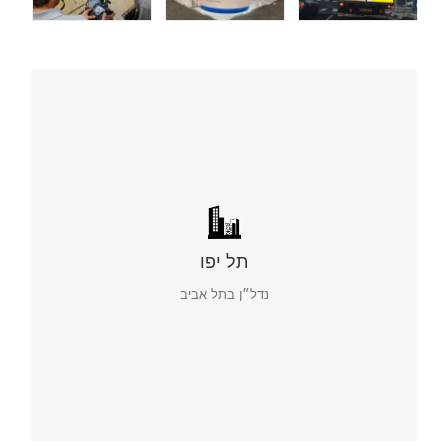
בניית מותג, צילום, שיווק ופרסום
תל יפו
נדל״ן בתל אביב
תל-יפו. סיפור אהבה תל אביבי
מתחם אורבאני חדשני וייחודי.