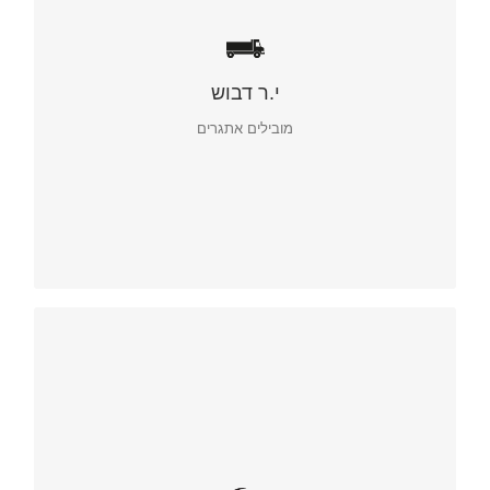
י.ר דבוש
מובילים אתגרים
י.ר דבוש. מובילים אתגרים
פתרונות לוגיסטיים מתקדמים
שיווק ופרסום