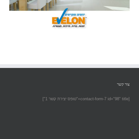
צור קשר
[contact-form-7 id="98" title="טופס יצירת קשר 1"]