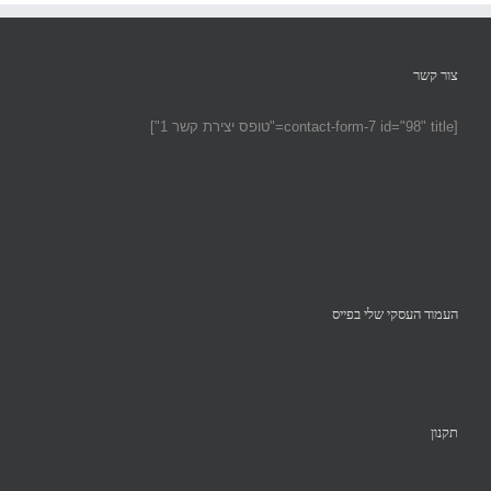
צור קשר
[contact-form-7 id="98" title="טופס יצירת קשר 1"]
העמוד העסקי שלי בפייס
תקנון