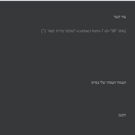
צור קשר
[contact-form-7 id="98" title="טופס יצירת קשר 1"]
העמוד העסקי שלי בפייס
תקנון