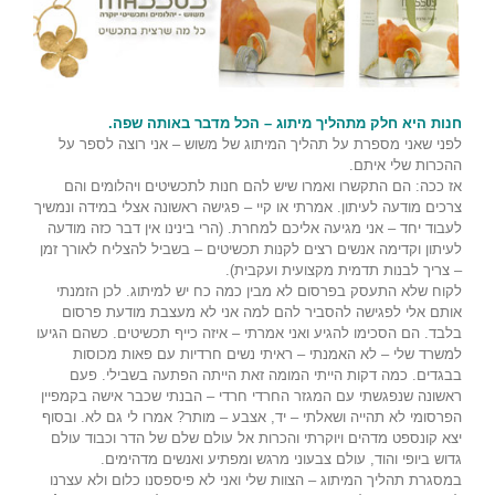
חנות היא חלק מתהליך מיתוג – הכל מדבר באותה שפה.
לפני שאני מספרת על תהליך המיתוג של משוש – אני רוצה לספר על
ההכרות שלי איתם.
אז ככה: הם התקשרו ואמרו שיש להם חנות לתכשיטים ויהלומים והם
צרכים מודעה לעיתון. אמרתי או קיי – פגישה ראשונה אצלי במידה ונמשיך
לעבוד יחד – אני מגיעה אליכם למחרת. (הרי בינינו אין דבר כזה מודעה
לעיתון וקדימה אנשים רצים לקנות תכשיטים – בשביל להצליח לאורך זמן
– צריך לבנות תדמית מקצועית ועקבית).
לקוח שלא התעסק בפרסום לא מבין כמה כח יש למיתוג. לכן הזמנתי
אותם אלי לפגישה להסביר להם למה אני לא מעצבת מודעת פרסום
בלבד. הם הסכימו להגיע ואני אמרתי – איזה כייף תכשיטים. כשהם הגיעו
למשרד שלי – לא האמנתי – ראיתי נשים חרדיות עם פאות מכוסות
בבגדים. כמה דקות הייתי המומה זאת הייתה הפתעה בשבילי. פעם
ראשונה שנפגשתי עם המגזר החרדי חרדי – הבנתי שכבר אישה בקמפיין
הפרסומי לא תהייה ושאלתי – יד, אצבע – מותר? אמרו לי גם לא. ובסוף
יצא קונספט מדהים ויוקרתי והכרות אל עולם שלם של הדר וכבוד עולם
גדוש ביופי והוד, עולם צבעוני מרגש ומפתיע ואנשים מדהימים.
במסגרת תהליך המיתוג – הצוות שלי ואני לא פיספסנו כלום ולא עצרנו