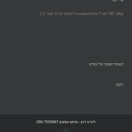
[contact-form-7 id="98" title="טופס יצירת קשר 1"]
העמוד העסקי שלי בפייס
תקנון
לינדה דהן - מיתוג עסקים 050-7555667
Instagram