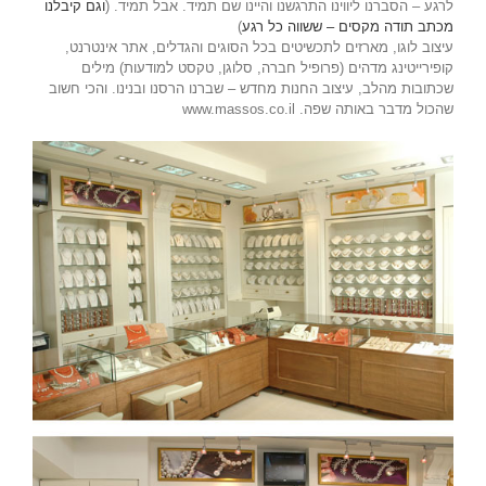
לרגע – הסברנו ליווינו התרגשנו והיינו שם תמיד. אבל תמיד. (
וגם קיבלנו
מכתב תודה מקסים – ששווה כל רגע
)
עיצוב לוגו, מארזים לתכשיטים בכל הסוגים והגדלים, אתר אינטרנט,
קופירייטינג מדהים (פרופיל חברה, סלוגן, טקסט למודעות) מילים
שכתובות מהלב, עיצוב החנות מחדש – שברנו הרסנו ובנינו. והכי חשוב
שהכול מדבר באותה שפה. www.massos.co.il