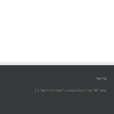
צור קשר
[contact-form-7 id="98" title="טופס יצירת קשר 1"]