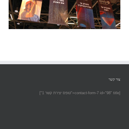
צור קשר
[contact-form-7 id="98" title="טופס יצירת קשר 1"]